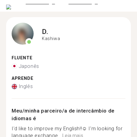
D.
Kashiwa
FLUENTE
Japonês
APRENDE
Inglês
Meu/minha parceiro/a de intercâmbio de
idiomas é
I'd like to improve my English!!☺️ I'm looking for
language exchange...
Leia mais