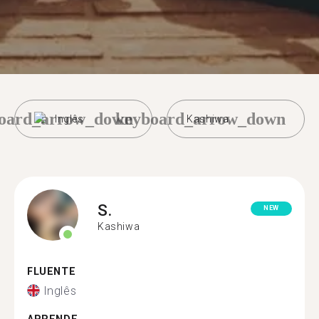
oard_arrow_down
keyboard_arrow_down
Inglês
Kashiwa
S.
NEW
Kashiwa
FLUENTE
Inglês