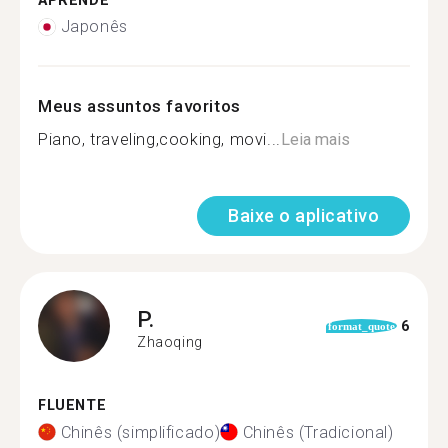
APRENDE
Japonês
Meus assuntos favoritos
Piano, traveling,cooking, movi...
Leia mais
Baixe o aplicativo
P.
6
format_quote
Zhaoqing
FLUENTE
Chinês (simplificado)
Chinês (Tradicional)