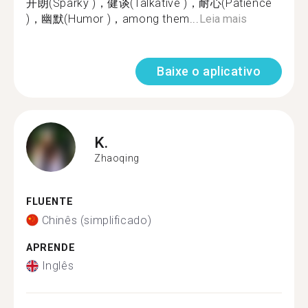
开朗(Sparky )，健谈(Talkative )，耐心(Patience
)，幽默(Humor )，among them...
Leia mais
Baixe o aplicativo
K.
Zhaoqing
FLUENTE
Chinês (simplificado)
APRENDE
Inglês