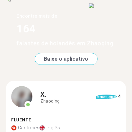
Encontre mais de
164
falantes de holandês em Zhaoqing
Baixe o aplicativo
X.
4
format_quote
Zhaoqing
FLUENTE
Cantonês
Inglês