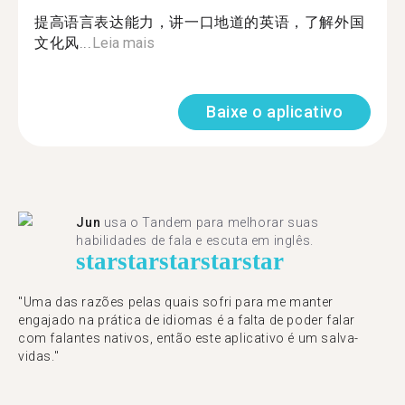
提高语言表达能力，讲一口地道的英语，了解外国
文化风...
Leia mais
Baixe o aplicativo
Jun
usa o Tandem para melhorar suas
habilidades de fala e escuta em inglês.
star
star
star
star
star
"Uma das razões pelas quais sofri para me manter
engajado na prática de idiomas é a falta de poder falar
com falantes nativos, então este aplicativo é um salva-
vidas."