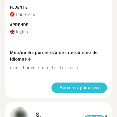
FLUENTE
Cantonês
APRENDE
Inglês
Meu/minha parceiro/a de intercâmbio de
idiomas é
nice. , honest,not. a. lia...
Leia mais
Baixe o aplicativo
S.
4
format_quote