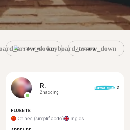
oard_arrow_down
keyboard_arrow_down
Holandês
Zhaoqing
R.
2
format_quote
Zhaoqing
FLUENTE
Chinês (simplificado)
Inglês