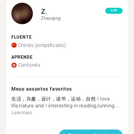
Z.
NEW
Zhaoqing
FLUENTE
Chinês (simplificado)
APRENDE
Cantonês
Meus assuntos favoritos
生活，兴趣，设计，读书，运动，自然 I love
life,nature and I interesting in reading,running....
Leia mais