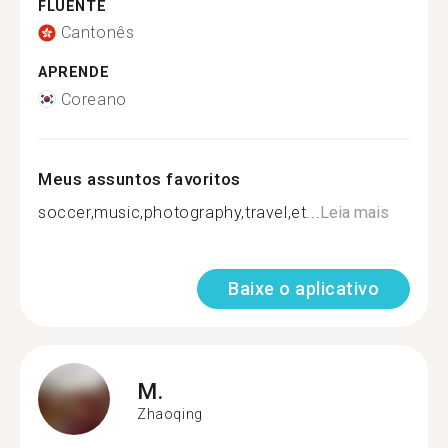
FLUENTE
Cantonês
APRENDE
Coreano
Meus assuntos favoritos
soccer,music,photography,travel,et...
Leia mais
Baixe o aplicativo
M.
Zhaoqing