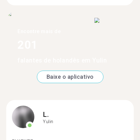
Encontre mais de
201
falantes de holandês em Yulin
Baixe o aplicativo
L.
Yulin