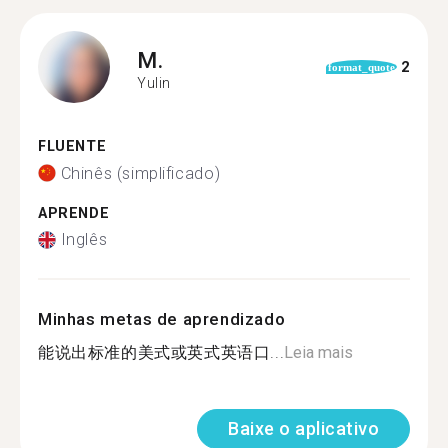
M.
2
format_quote
Yulin
FLUENTE
Chinês (simplificado)
APRENDE
Inglês
Minhas metas de aprendizado
能说出标准的美式或英式英语口...
Leia mais
Baixe o aplicativo