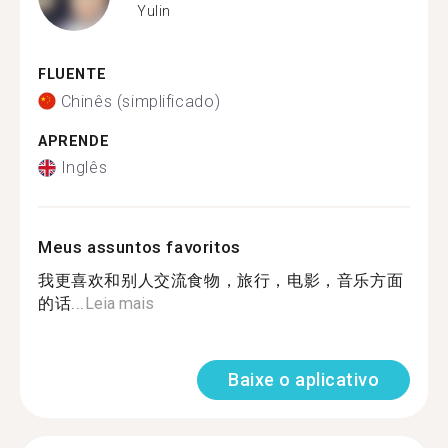
Yulin
FLUENTE
Chinês (simplificado)
APRENDE
Inglês
Meus assuntos favoritos
我更喜欢和别人交流食物，旅行，电影，音乐方面
的话...
Leia mais
Baixe o aplicativo