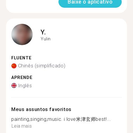
Baixe o aplicativo
Y.
Yulin
FLUENTE
Chinês (simplificado)
APRENDE
Inglês
Meus assuntos favoritos
painting,singing,music. i love米津玄师best!...
Leia mais