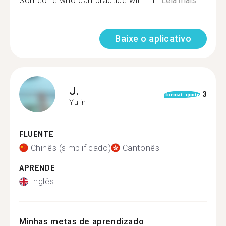
Someone who can practice with m...
Leia mais
Baixe o aplicativo
J.
3
format_quote
Yulin
FLUENTE
Chinês (simplificado)
Cantonês
APRENDE
Inglês
Minhas metas de aprendizado