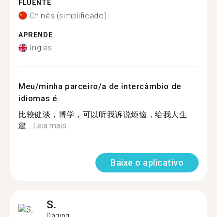
FLUENTE
Chinês (simplificado)
APRENDE
Inglês
Meu/minha parceiro/a de intercâmbio de
idiomas é
比较健谈，博学，可以听我诉说烦恼，给我人生
建...
Leia mais
Baixe o aplicativo
S.
Daqing