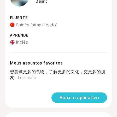
Beijing
FLUENTE
Chinês (simplificado)
APRENDE
Inglês
Meus assuntos favoritos
想尝试更多的食物，了解更多的文化，交更多的朋
友...
Leia mais
Baixe o aplicativo