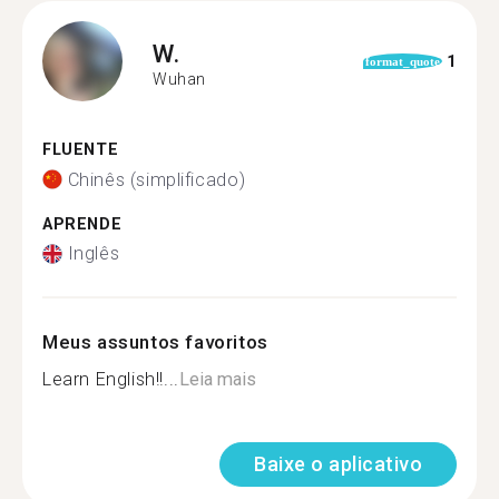
W.
1
format_quote
Wuhan
FLUENTE
Chinês (simplificado)
APRENDE
Inglês
Meus assuntos favoritos
Learn English!!...
Leia mais
Baixe o aplicativo