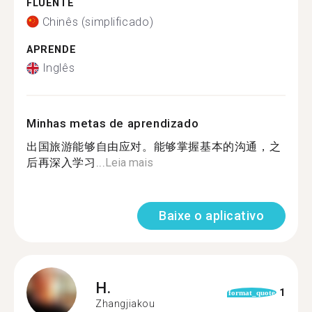
FLUENTE
Chinês (simplificado)
APRENDE
Inglês
Minhas metas de aprendizado
出国旅游能够自由应对。能够掌握基本的沟通，之
后再深入学习...
Leia mais
Baixe o aplicativo
H.
1
format_quote
Zhangjiakou