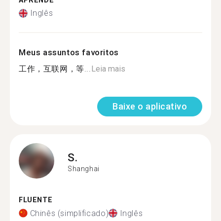
APRENDE
Inglês
Meus assuntos favoritos
工作，互联网，等...
Leia mais
Baixe o aplicativo
S.
Shanghai
FLUENTE
Chinês (simplificado)
Inglês