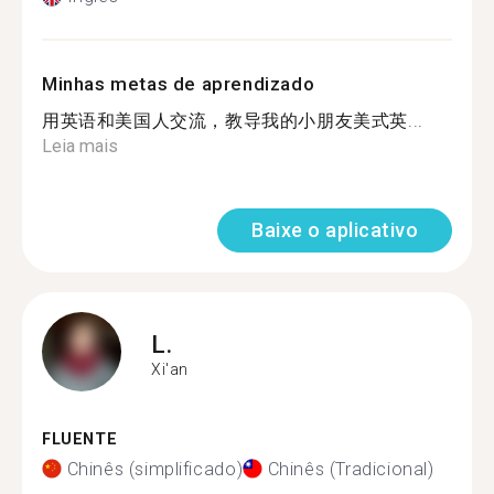
Minhas metas de aprendizado
用英语和美国人交流，教导我的小朋友美式英...
Leia mais
Baixe o aplicativo
L.
Xi'an
FLUENTE
Chinês (simplificado)
Chinês (Tradicional)