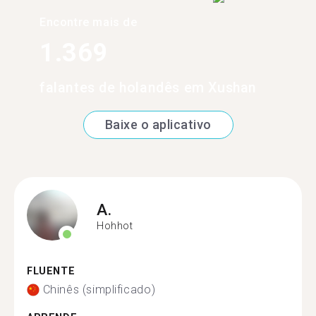
Encontre mais de
1.369
falantes de holandês em Xushan
Baixe o aplicativo
A.
Hohhot
FLUENTE
Chinês (simplificado)