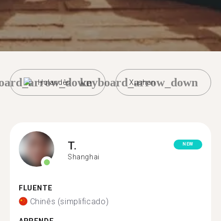
oard_arrow_down
keyboard_arrow_down
Holandês
Xushan
T.
NEW
Shanghai
FLUENTE
Chinês (simplificado)