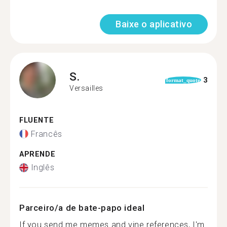
Baixe o aplicativo
S.
3
format_quote
Versailles
FLUENTE
Francês
APRENDE
Inglês
Parceiro/a de bate-papo ideal
If you send me memes and vine references, I'm