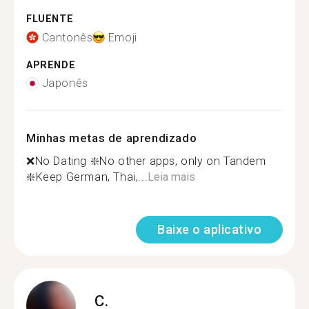
FLUENTE
Cantonês
Emoji
APRENDE
Japonês
Minhas metas de aprendizado
❌No Dating ❇️No other apps, only on Tandem
❇️Keep German, Thai,...
Leia mais
Baixe o aplicativo
C.