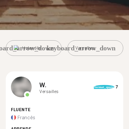
oard_arrow_down
keyboard_arrow_down
Holandês
Versalhes
W.
7
format_quote
Versailles
FLUENTE
Francês