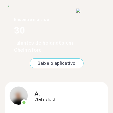
Encontre mais de
30
falantes de holandês em
Chelmsford
Baixe o aplicativo
A.
Chelmsford