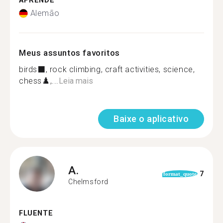
APRENDE
Alemão
Meus assuntos favoritos
birds‍⬛, rock climbing, craft activities, science‍,
chess♟️,...
Leia mais
Baixe o aplicativo
A.
7
format_quote
Chelmsford
FLUENTE