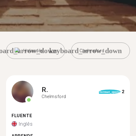
oard_arrow_down
keyboard_arrow_down
Holandês
Chelmsford
R.
2
format_quote
Chelmsford
FLUENTE
Inglês