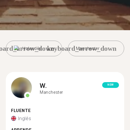
oard_arrow_down
keyboard_arrow_down
Holandês
Manchester
W.
NEW
Manchester
FLUENTE
Inglês