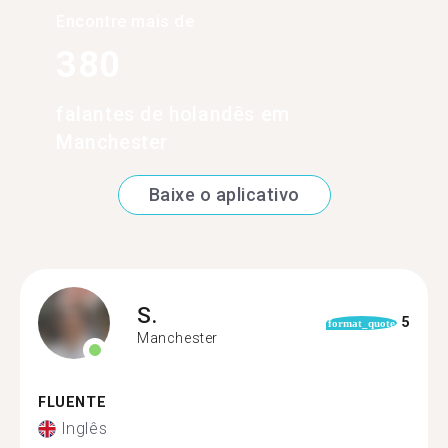
Encontre mais de
380
falantes de holandês em
Manchester
Baixe o aplicativo
S.
5
format_quote
Manchester
FLUENTE
Inglês