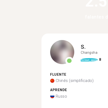
2.
falantes 
S.
Changsha
8
format_quote
FLUENTE
Chinês (simplificado)
APRENDE
Russo