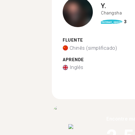
Y.
Changsha
3
format_quote
FLUENTE
Chinês (simplificado)
APRENDE
Inglês
Encontre ma