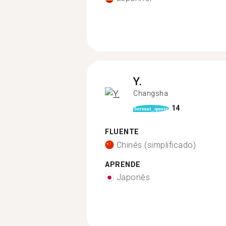
Y.
Changsha
14
format_quote
FLUENTE
Chinês (simplificado)
APRENDE
Japonês