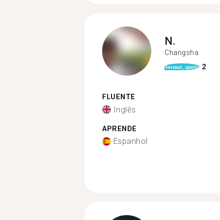
N.
Changsha
2
format_quote
FLUENTE
Inglês
APRENDE
Espanhol