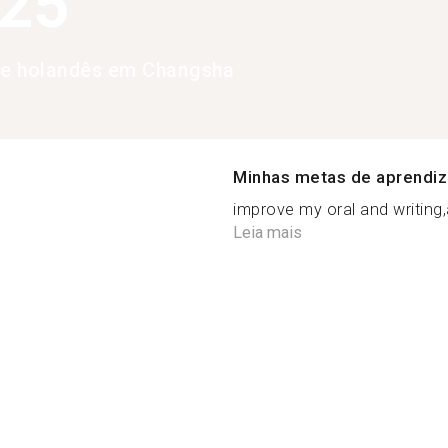
525
de holandês em Changsha
Minhas metas de aprendi
improve my oral and writing,
Leia mais