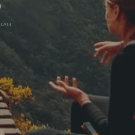
a
tivos