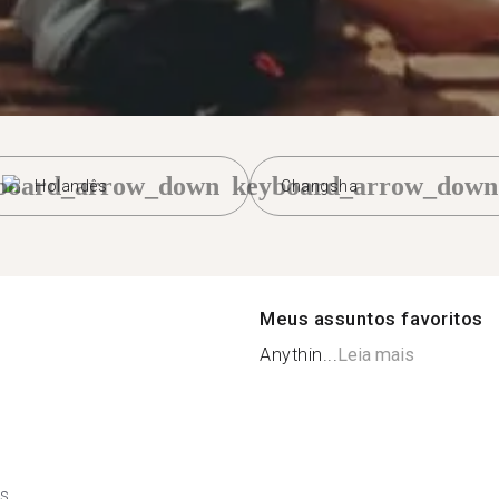
board_arrow_down
keyboard_arrow_down
Holandês
Changsha
Meus assuntos favoritos
Anythin...
Leia mais
ês