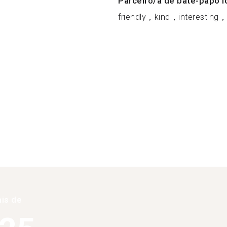
Parceiro/a de bate-papo i
friendly，kind，interesting，
is de