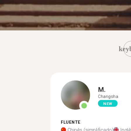
key
M.
Changsha
NEW
FLUENTE
Chinês (simplificado)
Ingl