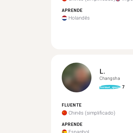
APRENDE
Holandês
L.
Changsha
7
format_quote
FLUENTE
Chinês (simplificado)
APRENDE
Espanhol