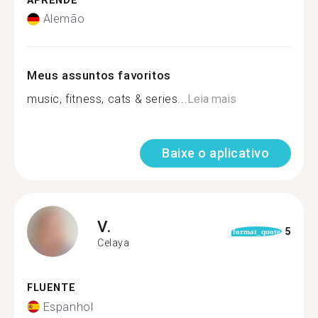
APRENDE
Alemão
Meus assuntos favoritos
music, fitness, cats & series...
Leia mais
Baixe o aplicativo
V.
5
format_quote
Celaya
FLUENTE
Espanhol