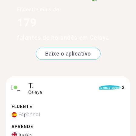
Encontre mais de
179
falantes de holandês em Celaya
Baixe o aplicativo
T.
2
format_quote
Celaya
FLUENTE
Espanhol
APRENDE
Inglês