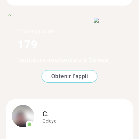
Trouve plus de
179
locuteurs néerlandais à Celaya
Obtenir l'appli
C.
Celaya