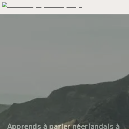
Apprends à parler néerlandais à 