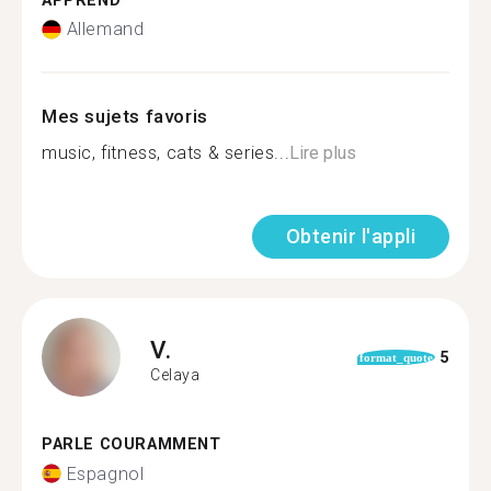
APPREND
Allemand
Mes sujets favoris
music, fitness, cats & series...
Lire plus
Obtenir l'appli
V.
5
format_quote
Celaya
PARLE COURAMMENT
Espagnol