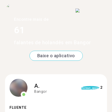
Encontre mais de
61
falantes de holandês em Bangor
Baixe o aplicativo
A.
2
format_quote
Bangor
FLUENTE