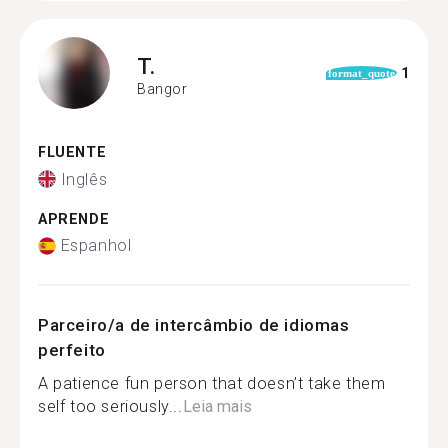
T.
1
format_quote
Bangor
FLUENTE
Inglês
APRENDE
Espanhol
Parceiro/a de intercâmbio de idiomas
perfeito
A patience fun person that doesn’t take them
self too seriously...
Leia mais