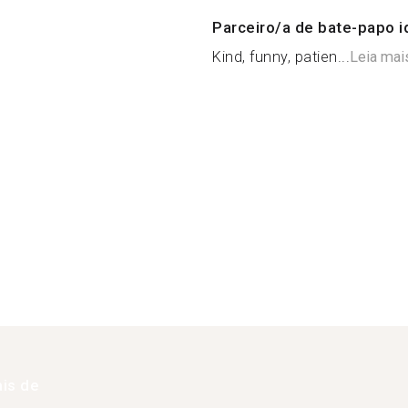
Parceiro/a de bate-papo i
Kind, funny, patien...
Leia mai
is de