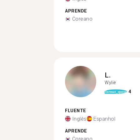
APRENDE
Coreano
L.
Wylie
4
format_quote
FLUENTE
Inglês
Espanhol
APRENDE
Coreano