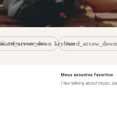
board_arrow_down
keyboard_arrow_down
Chinês (simplificado)
Wylie
Meus assuntos favoritos
I like talking about music, da