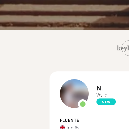
key
N.
Wylie
NEW
FLUENTE
Inglês