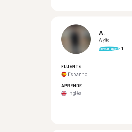
A.
Wylie
1
format_quote
FLUENTE
Espanhol
APRENDE
Inglês