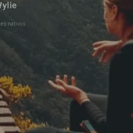
ylie
tes nativos