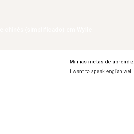
de chinês (simplificado) em Wylie
Minhas metas de aprendi
I want to speak english wel..