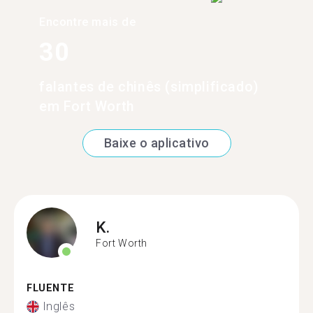
Encontre mais de
30
falantes de chinês (simplificado)
em Fort Worth
Baixe o aplicativo
K.
Fort Worth
FLUENTE
Inglês