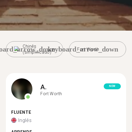
Chinês
oard_arrow_down
keyboard_arrow_down
Fort Worth
(simplificado)
A.
NEW
Fort Worth
FLUENTE
Inglês