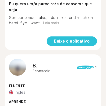
Eu quero um/a parceiro/a de conversa que
seja
Someone nice.. also, I don’t respond much on
here! If you want...
Leia mais
Baixe o aplicativo
B.
1
format_quote
Scottsdale
FLUENTE
Inglês
APRENDE