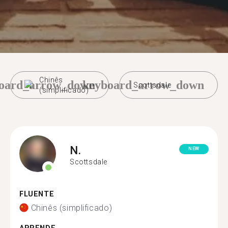
Chinês
oard_arrow_down
keyboard_arrow_down
Scottsdale
(simplificado)
N.
NEW
Scottsdale
FLUENTE
Chinês (simplificado)