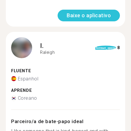
Baixe o aplicativo
I.
8
format_quote
Raleigh
FLUENTE
Espanhol
APRENDE
Coreano
Parceiro/a de bate-papo ideal