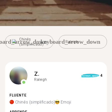
Chinês
oard_arrow_down
keyboard_arrow_down
Raleigh
(simplificado)
Z.
4
format_quote
Raleigh
FLUENTE
Chinês (simplificado)
Emoji