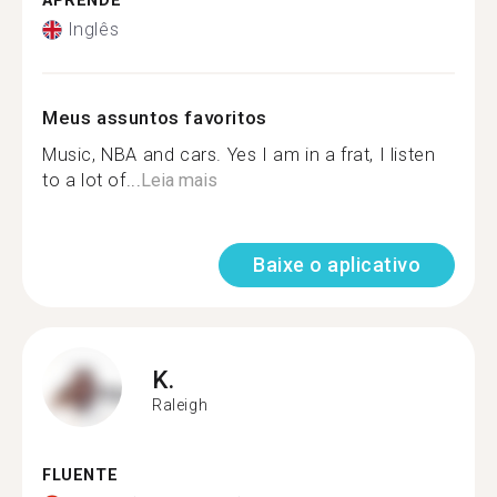
APRENDE
Inglês
Meus assuntos favoritos
Music, NBA and cars. Yes I am in a frat, I listen
to a lot of...
Leia mais
Baixe o aplicativo
K.
Raleigh
FLUENTE