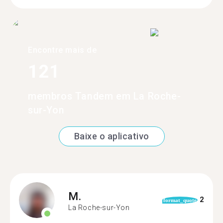
Encontre mais de
121
membros Tandem em La Roche-
sur-Yon
Baixe o aplicativo
M.
2
format_quote
La Roche-sur-Yon