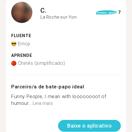
C.
7
format_quote
La Roche-sur-Yon
FLUENTE
Emoji
APRENDE
Chinês (simplificado)
Parceiro/a de bate-papo ideal
Funny People, I mean with loooooooot of
humour...
Leia mais
Baixe o aplicativo