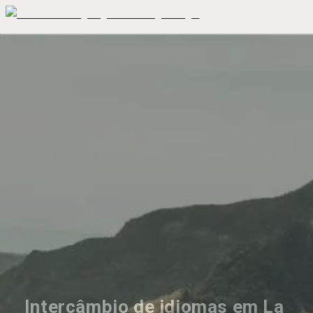
Intercâmbio de idiomas em La 