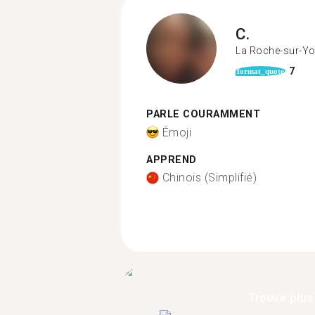
C.
La Roche-sur-Y
7
format_quote
PARLE COURAMMENT
Émoji
APPREND
Chinois (Simplifié)
Trouve plus