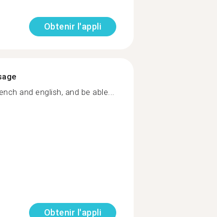
Obtenir l'appli
ssage
rench and english, and be able...
Obtenir l'appli