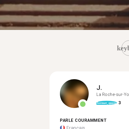
key
J.
La Roche-sur-Y
3
format_quote
PARLE COURAMMENT
Français