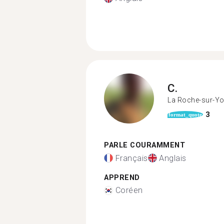
C.
La Roche-sur-Y
3
format_quote
PARLE COURAMMENT
Français
Anglais
APPREND
Coréen