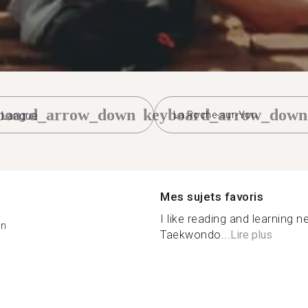
board_arrow_down
keyboard_arrow_down
La Roche-sur-Yon
Mes sujets favoris
I like reading and learning n
on
Taekwondo...
Lire plus