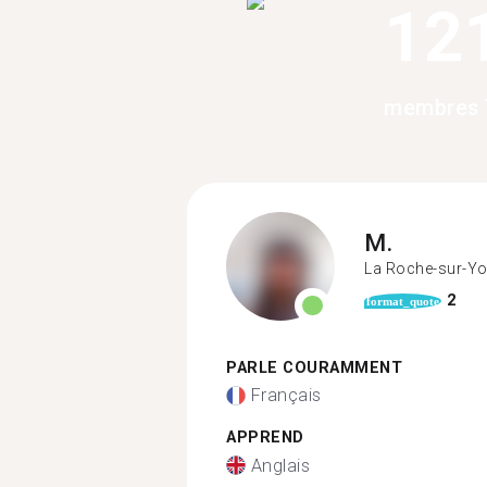
12
membres 
M.
La Roche-sur-Y
2
format_quote
PARLE COURAMMENT
Français
APPREND
Anglais