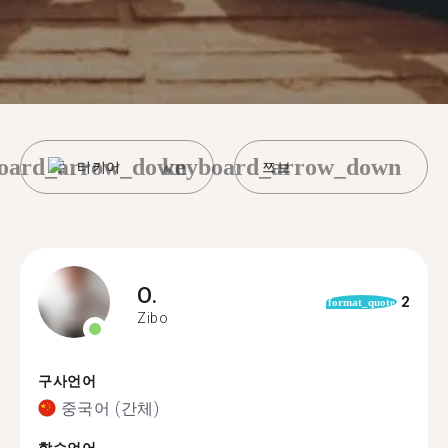
oard_arrow_down
keyboard_arrow_down
터키어
쯔보
O.
2
format_quote
Zibo
구사언어
중국어 (간체)