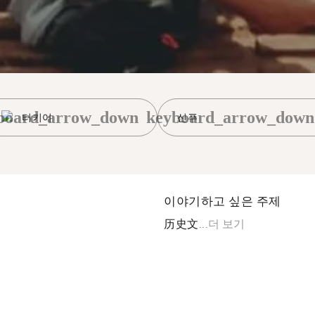
board_arrow_down
keyboard_arrow_down
터키어
신푸
이야기하고 싶은 주제
历史文...
더 보기