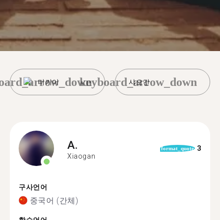
oard_arrow_down
keyboard_arrow_down
터키어
샤오간
A.
3
format_quote
Xiaogan
구사언어
중국어 (간체)