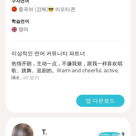
구사언어
중국어 (간체)
이모티콘
학습언어
영어
이상적인 언어 커뮤니티 파트너
热情开朗，主动一点，不嫌我烦，跟我一样喜欢唱
歌、跳舞、追剧的。Warm and cheerful, active,
like...
더 보기
앱 다운로드
T.
9
format_quote