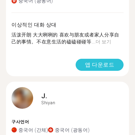
중국어 (광동어)
이상적인 대화 상대
活泼开朗 大大咧咧的 喜欢与朋友或者家人分享自
己的事情。不在意生活的磕磕碰碰等...
더 보기
앱 다운로드
J.
Shiyan
구사언어
중국어 (간체)
중국어 (광동어)