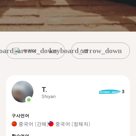
oard_arrow_down
keyboard_arrow_down
터키어
스옌
T.
3
format_quote
Shiyan
구사언어
중국어 (간체)
중국어 (정체자)