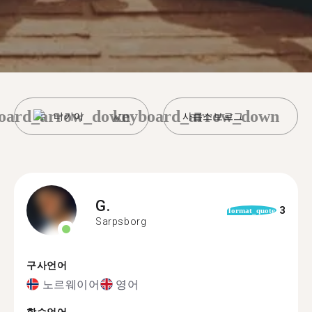
oard_arrow_down
keyboard_arrow_down
터키어
사릅스보르그
G.
3
format_quote
Sarpsborg
구사언어
노르웨이어
영어