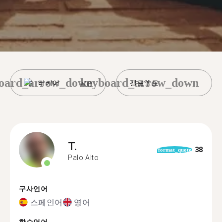
oard_arrow_down
keyboard_arrow_down
터키어
팰로앨토
T.
38
format_quote
Palo Alto
구사언어
스페인어
영어