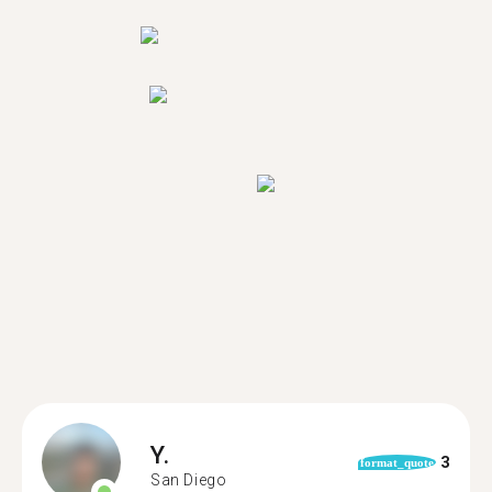
Y.
3
format_quote
San Diego