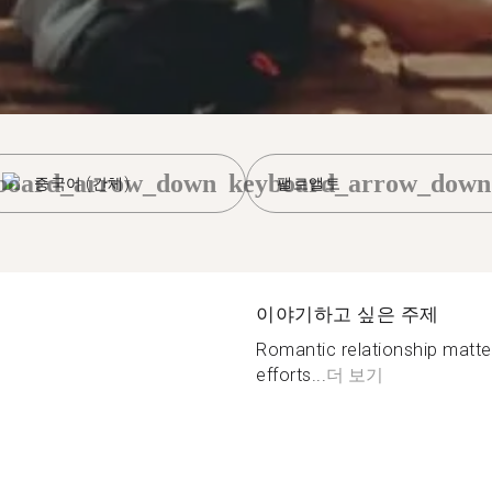
board_arrow_down
keyboard_arrow_down
중국어 (간체)
팰로앨토
이야기하고 싶은 주제
Romantic relationship matte
efforts...
더 보기