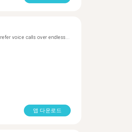
prefer voice calls over endless...
앱 다운로드