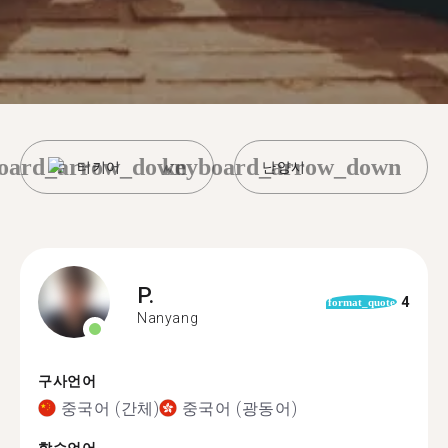
oard_arrow_down
keyboard_arrow_down
터키어
난양시
P.
4
format_quote
Nanyang
구사언어
중국어 (간체)
중국어 (광동어)