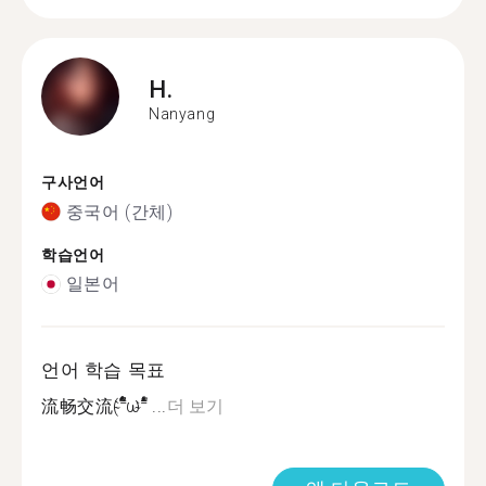
H.
Nanyang
구사언어
중국어 (간체)
학습언어
일본어
언어 학습 목표
流畅交流(ؓؒؒؑؑؖؔؓؒؐؐ⁼̴̀ωؘؙؖؕؔؓؒؑؐؕ⁼̴̀ ...
더 보기