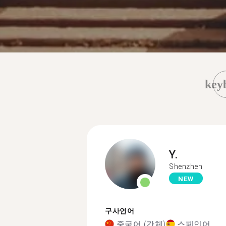
key
Y.
Shenzhen
NEW
구사언어
중국어 (간체)
스페인어