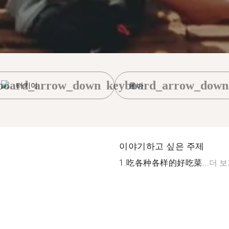
board_arrow_down
keyboard_arrow_down
터키어
롱바
이야기하고 싶은 주제
1.吃各种各样的好吃菜...
더 보