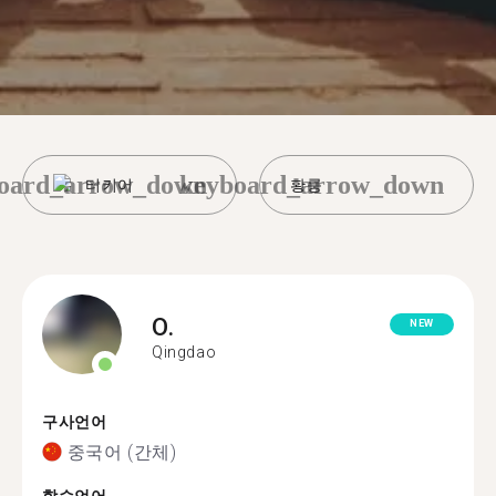
oard_arrow_down
keyboard_arrow_down
터키어
황룽
O.
NEW
Qingdao
구사언어
중국어 (간체)