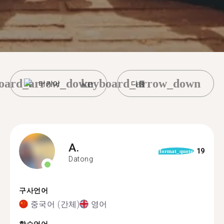
oard_arrow_down
keyboard_arrow_down
터키어
다퉁
A.
19
format_quote
Datong
구사언어
중국어 (간체)
영어