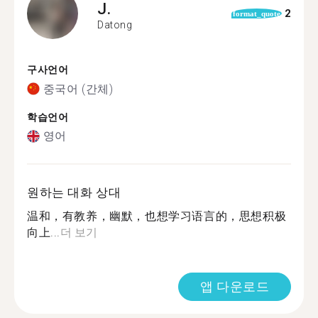
J.
2
format_quote
Datong
구사언어
중국어 (간체)
학습언어
영어
원하는 대화 상대
温和，有教养，幽默，也想学习语言的，思想积极
向上...
더 보기
앱 다운로드