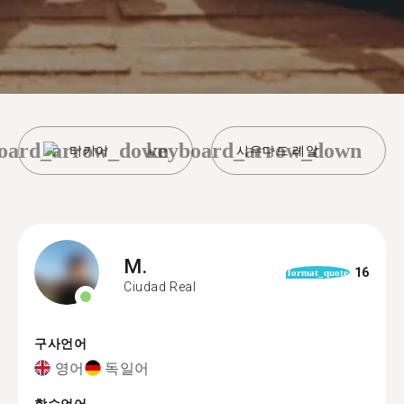
oard_arrow_down
keyboard_arrow_down
터키어
시우다드 레알
M.
16
format_quote
Ciudad Real
구사언어
영어
독일어