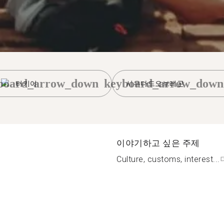
board_arrow_down
keyboard_arrow_down
터키어
시우다드오브레곤
이야기하고 싶은 주제
Culture, customs, interest...