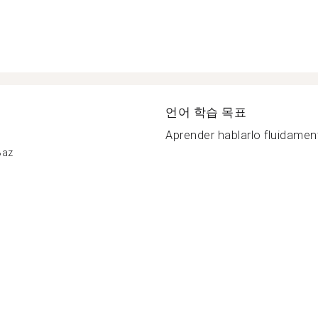
언어 학습 목표
Aprender hablarlo fluidament
Baz