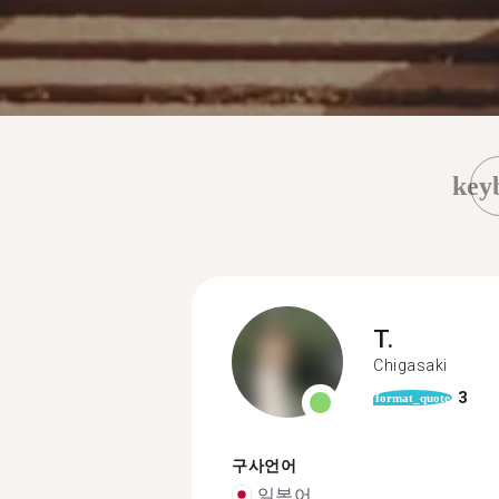
key
T.
Chigasaki
3
format_quote
구사언어
일본어