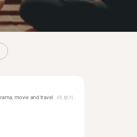
drama, movie and travel...
더 보기