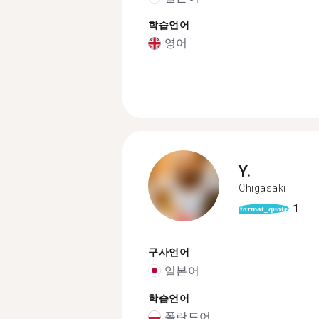
학습언어
영어
Y.
Chigasaki
1
format_quote
구사언어
일본어
학습언어
폴란드어