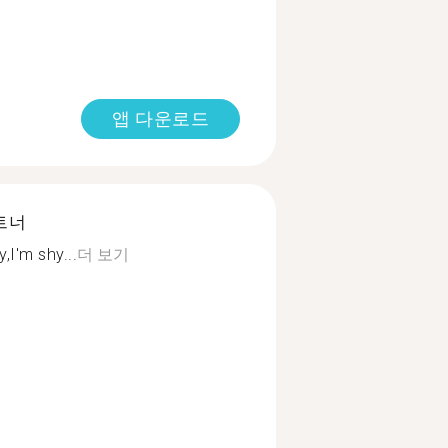
앱 다운로드
트너
,I'm shy...
더 보기