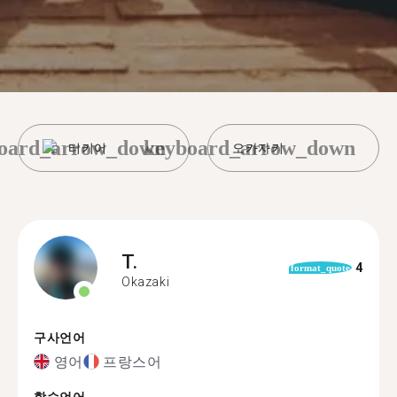
oard_arrow_down
keyboard_arrow_down
터키어
오카자키
T.
4
format_quote
Okazaki
구사언어
영어
프랑스어