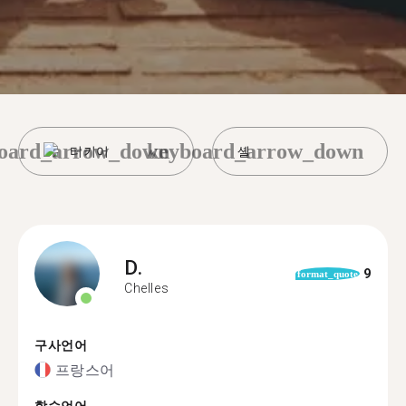
oard_arrow_down
keyboard_arrow_down
터키어
셸
D.
9
format_quote
Chelles
구사언어
프랑스어