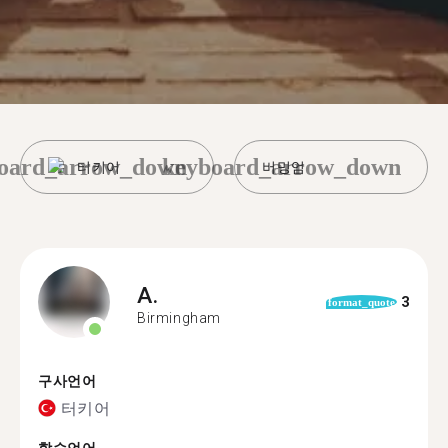
oard_arrow_down
keyboard_arrow_down
터키어
버밍엄
A.
3
format_quote
Birmingham
구사언어
터키어