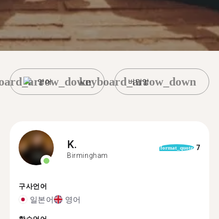
oard_arrow_down
keyboard_arrow_down
영어
버밍엄
K.
7
format_quote
Birmingham
구사언어
일본어
영어