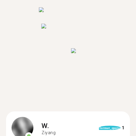
W.
1
format_quote
Ziyang