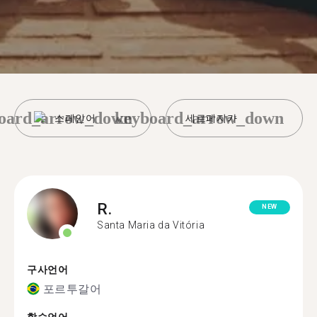
oard_arrow_down
keyboard_arrow_down
스페인어
세로페지카
R.
NEW
Santa Maria da Vitória
구사언어
포르투갈어