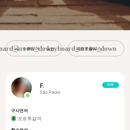
oard_arrow_down
keyboard_arrow_down
스페인어
페트로폴리스
F.
NEW
São Paulo
구사언어
포르투갈어