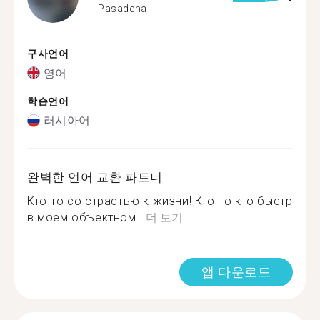
Pasadena
구사언어
영어
학습언어
러시아어
완벽한 언어 교환 파트너
Кто-то со страстью к жизни! Кто-то кто быстр
в моем объектном...
더 보기
앱 다운로드