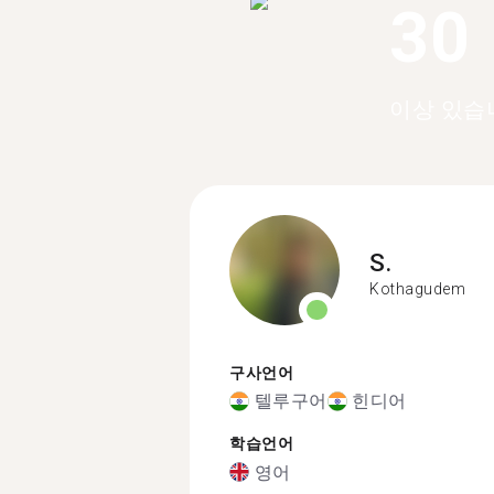
30
이상 있습
S.
Kothagudem
구사언어
텔루구어
힌디어
학습언어
영어