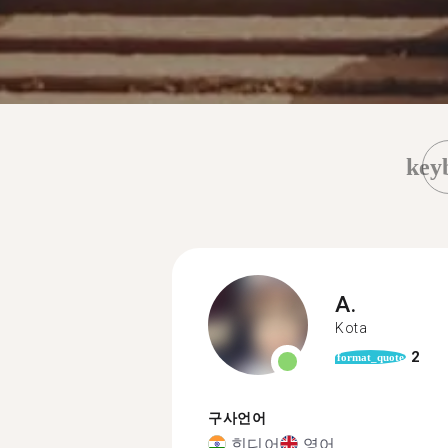
key
A.
Kota
2
format_quote
구사언어
힌디어
영어