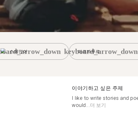
board_arrow_down
keyboard_arrow_down
스페인어
미르자푸르
이야기하고 싶은 주제
I like to write stories and 
would...
더 보기