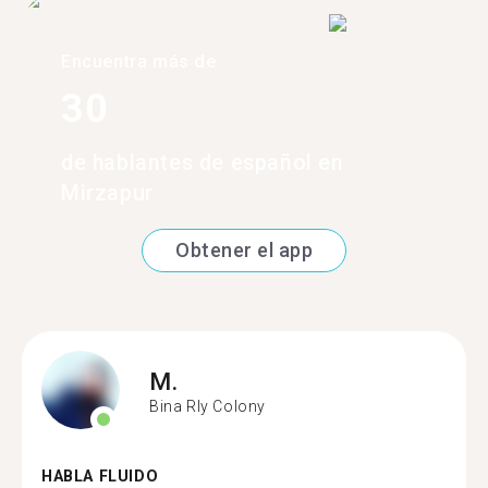
Encuentra más de
30
de hablantes de español en
Mirzapur
Obtener el app
M.
Bina Rly Colony
HABLA FLUIDO