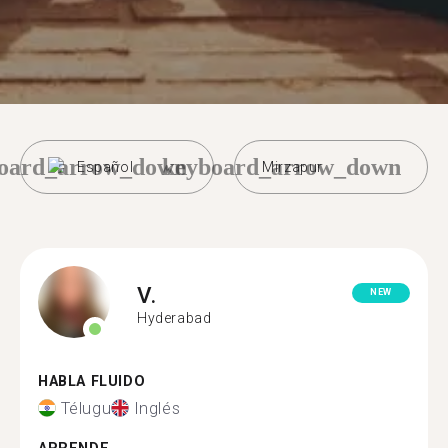
oard_arrow_down
keyboard_arrow_down
Español
Mirzapur
V.
NEW
Hyderabad
HABLA FLUIDO
Télugu
Inglés