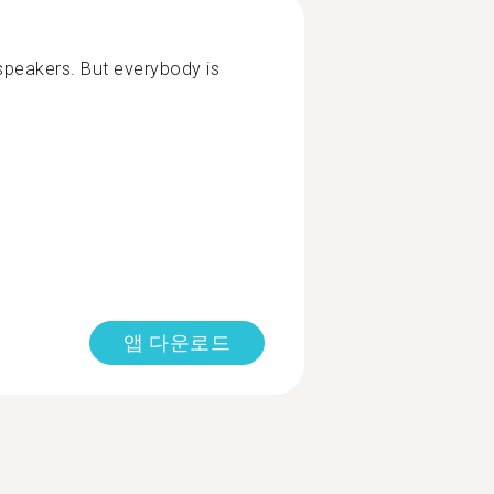
peakers. But everybody is
앱 다운로드