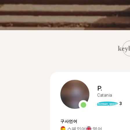
key
P.
Catania
3
format_quote
구사언어
스페인어
영어