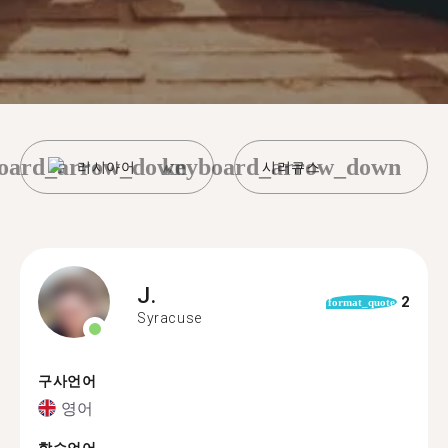
oard_arrow_down
keyboard_arrow_down
러시아어
시러큐스
J.
2
format_quote
Syracuse
구사언어
영어