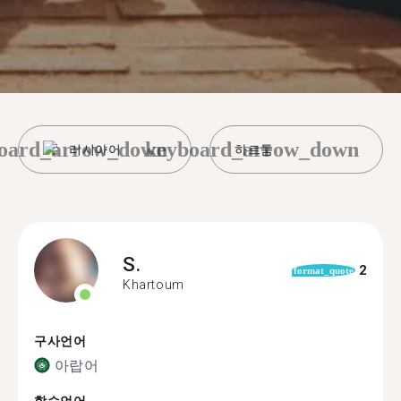
oard_arrow_down
keyboard_arrow_down
러시아어
하르툼
S.
2
format_quote
Khartoum
구사언어
아랍어