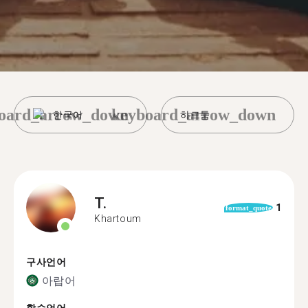
oard_arrow_down
keyboard_arrow_down
한국어
하르툼
T.
1
format_quote
Khartoum
구사언어
아랍어