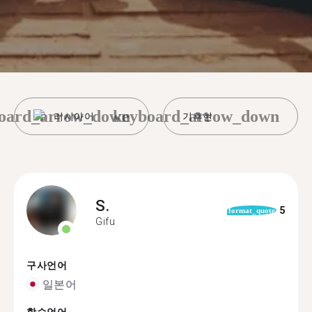
oard_arrow_down
keyboard_arrow_down
러시아어
기후현
S.
5
format_quote
Gifu
구사언어
일본어