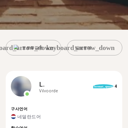
oard_arrow_down
keyboard_arrow_down
포르투갈어
빌보르데
L.
4
format_quote
Vilvoorde
구사언어
네덜란드어