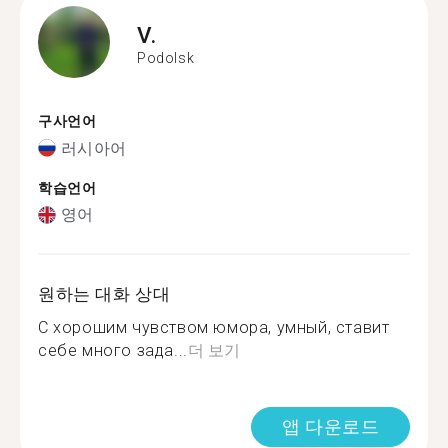
V.
Podolsk
구사언어
러시아어
학습언어
영어
원하는 대화 상대
С хорошим чувством юмора, умный, ставит
себе много зада...
더 보기
앱 다운로드