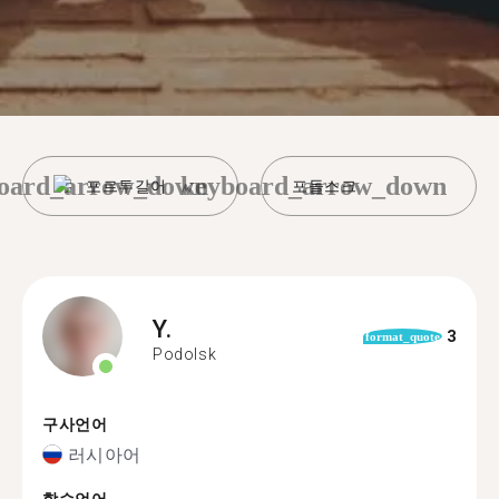
oard_arrow_down
keyboard_arrow_down
포르투갈어
포돌스크
Y.
3
format_quote
Podolsk
구사언어
러시아어