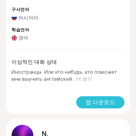
구사언어
러시아어
학습언어
영어
이상적인 대화 상대
Иностранцы. Или кто-нибудь, кто поможет
мне выучить английский...
더 보기
앱 다운로드
N.