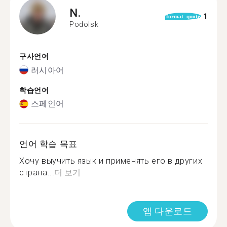
N.
1
format_quote
Podolsk
구사언어
러시아어
학습언어
스페인어
언어 학습 목표
Хочу выучить язык и применять его в других
страна...
더 보기
앱 다운로드