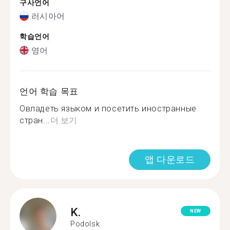
구사언어
러시아어
학습언어
영어
언어 학습 목표
Овладеть языком и посетить иностранные
стран...
더 보기
앱 다운로드
K.
NEW
Podolsk