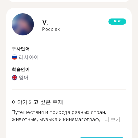
V.
NEW
Podolsk
구사언어
러시아어
학습언어
영어
이야기하고 싶은 주제
Путешествия и природа разных стран,
животные, музыка и кинемагограф,...
더 보기