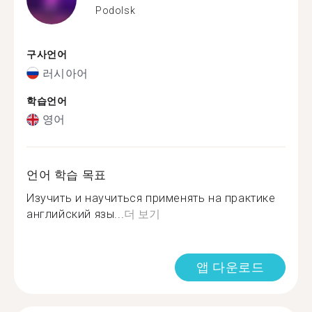
Podolsk
구사언어
러시아어
학습언어
영어
언어 학습 목표
Изучить и научиться применять на практике
английский язы...
더 보기
앱 다운로드