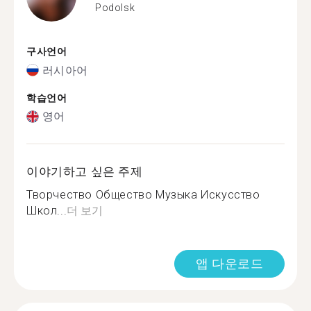
Podolsk
구사언어
러시아어
학습언어
영어
이야기하고 싶은 주제
Творчество Общество Музыка Искусство
Школ...
더 보기
앱 다운로드