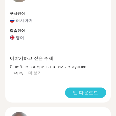
구사언어
러시아어
학습언어
영어
이야기하고 싶은 주제
Я люблю говорить на темы о музыки,
природ...
더 보기
앱 다운로드