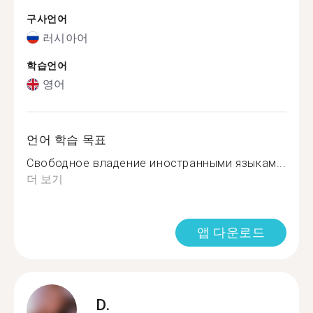
구사언어
러시아어
학습언어
영어
언어 학습 목표
Свободное владение иностранными языкам...
더 보기
앱 다운로드
D.