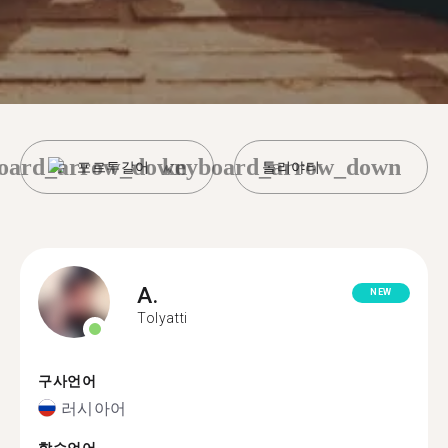
oard_arrow_down
keyboard_arrow_down
포르투갈어
톨리야티
A.
NEW
Tolyatti
구사언어
러시아어