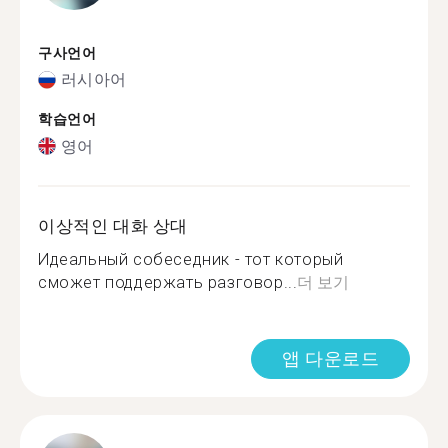
구사언어
러시아어
학습언어
영어
이상적인 대화 상대
Идеальный собеседник - тот который
сможет поддержать разговор...
더 보기
앱 다운로드