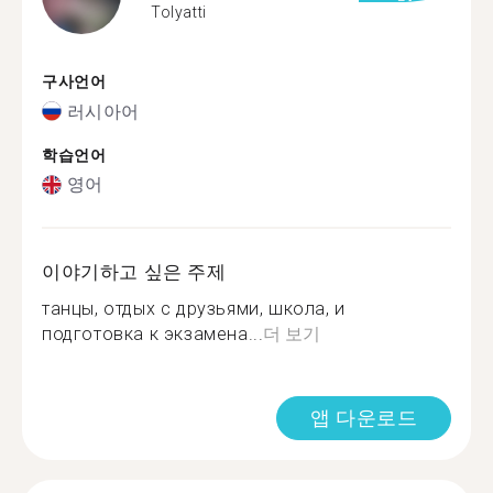
Tolyatti
구사언어
러시아어
학습언어
영어
이야기하고 싶은 주제
танцы, отдых с друзьями, школа, и
подготовка к экзамена...
더 보기
앱 다운로드