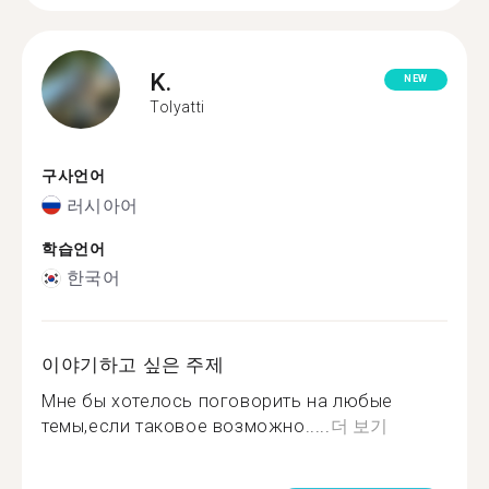
K.
NEW
Tolyatti
구사언어
러시아어
학습언어
한국어
이야기하고 싶은 주제
Мне бы хотелось поговорить на любые
темы,если таковое возможно.....
더 보기