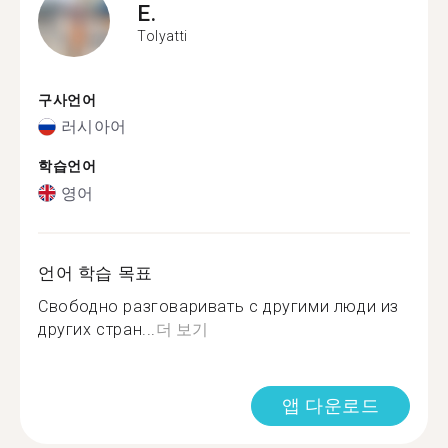
E.
Tolyatti
구사언어
러시아어
학습언어
영어
언어 학습 목표
Свободно разговаривать с другими люди из
других стран...
더 보기
앱 다운로드