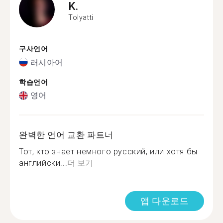
K.
Tolyatti
구사언어
러시아어
학습언어
영어
완벽한 언어 교환 파트너
Тот, кто знает немного русский, или хотя бы
английски...
더 보기
앱 다운로드