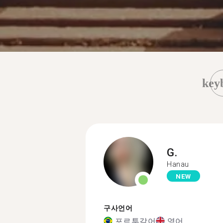
key
G.
Hanau
NEW
구사언어
포르투갈어
영어